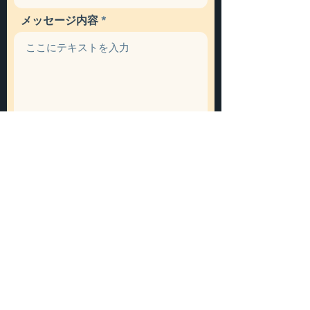
メッセージ内容
送信
​株式会社星野運送
埼玉県上尾市平方1689-4
080-5901-1293